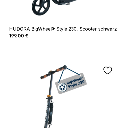
HUDORA BigWheel® Style 230, Scooter schwarz
Regulärer Preis:
199,00 €