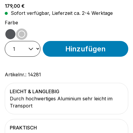
Regulärer Preis:
179,00 €
Sofort verfügbar, Lieferzeit ca. 2-4 Werktage
auswählen
Farbe
shadow
iron
Hinzufügen
Artikelnr.:
14281
LEICHT & LANGLEBIG
Durch hochwertiges Aluminium sehr leicht im
Transport
PRAKTISCH