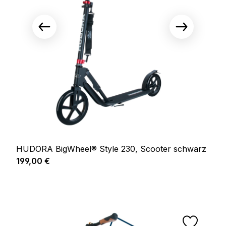
HUDORA BigWheel® Style 230, Scooter schwarz
Regulärer Preis:
199,00 €