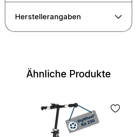
Herstellerangaben
Ähnliche Produkte
Produktgalerie überspringen