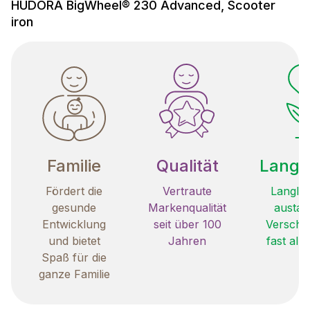
HUDORA BigWheel® 230 Advanced, Scooter
iron
Familie
Qualität
Langle
Fördert die
Vertraute
Langleb
gesunde
Markenqualität
austau
Entwicklung
seit über 100
Verschle
und bietet
Jahren
fast all
Spaß für die
ganze Familie