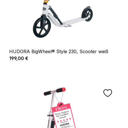
HUDORA BigWheel® Style 230, Scooter weiß
Regulärer Preis:
199,00 €