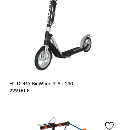
HUDORA BigWheel® Air 230
Regulärer Preis:
229,00 €