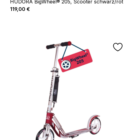
HUDORA BigWheel® 205, Scooter schwarz/rot
Regulärer Preis:
119,00 €