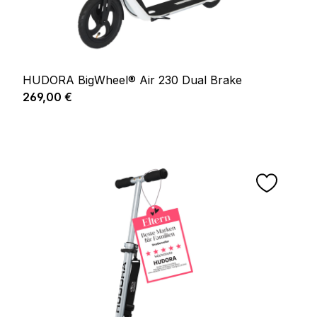
HUDORA BigWheel® Air 230 Dual Brake
Regulärer Preis:
269,00 €