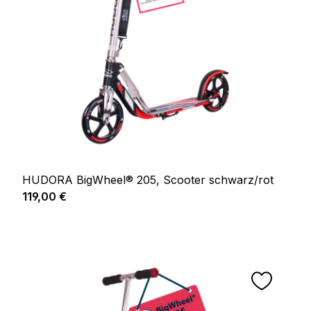
HUDORA BigWheel® 205, Scooter schwarz/rot
Regulärer Preis:
119,00 €