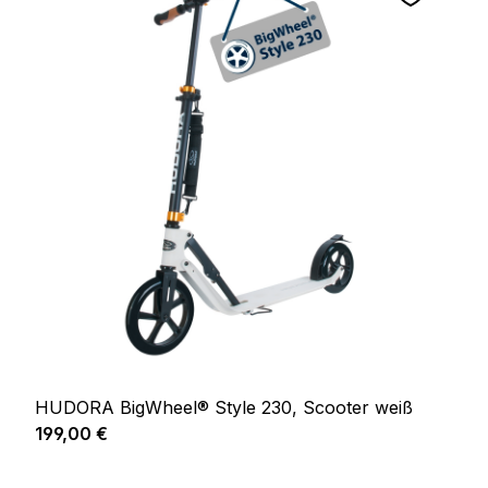
HUDORA BigWheel® Style 230, Scooter weiß
Regulärer Preis:
199,00 €