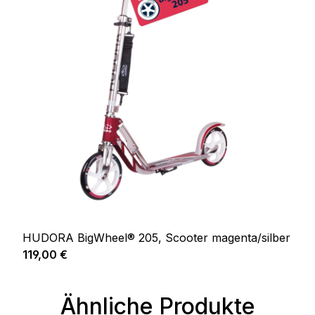
HUDORA BigWheel® 205, Scooter magenta/silber
Regulärer Preis:
119,00 €
Ähnliche Produkte
Produktgalerie überspringen