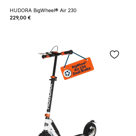
HUDORA BigWheel® Air 230
Regulärer Preis:
229,00 €