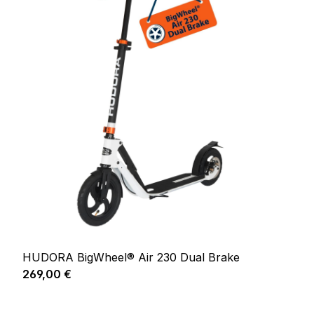
HUDORA BigWheel® Air 230 Dual Brake
Regulärer Preis:
269,00 €