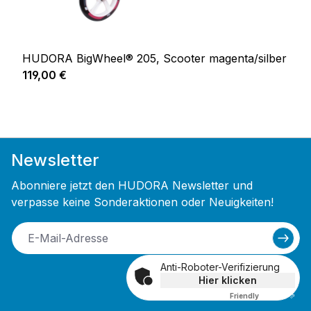
HUDORA BigWheel® 205, Scooter magenta/silber
Regulärer Preis:
119,00 €
Newsletter
Abonniere jetzt den HUDORA Newsletter und
verpasse keine Sonderaktionen oder Neuigkeiten!
Anti-Roboter-Verifizierung
Hier klicken
Friendly
Captcha ⇗