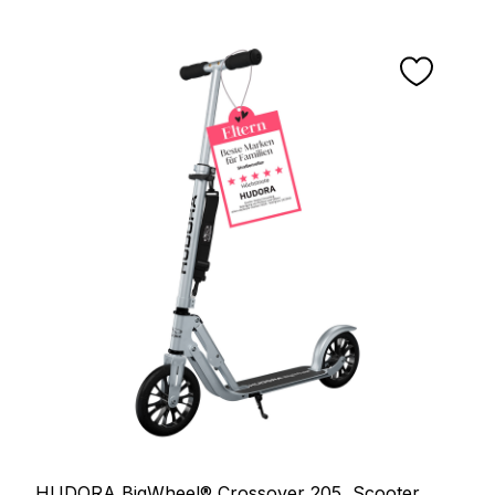
HUDORA BigWheel® Crossover 205, Scooter