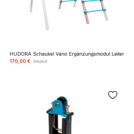
HUDORA Schaukel Vario Ergänzungsmodul Leiter
Verkaufspreis:
170,00 €
Regulärer Preis:
219,00 €