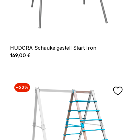
HUDORA Schaukelgestell Start Iron
Regulärer Preis:
149,00 €
−22%