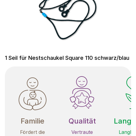
1 Seil für Nestschaukel Square 110 schwarz/blau
Familie
Qualität
Langle
Fördert die
Vertraute
Langleb