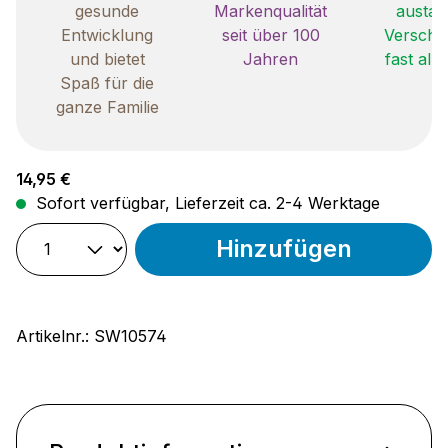
gesunde
Markenqualität
austau
Entwicklung
seit über 100
Verschle
und bietet
Jahren
fast all
Spaß für die
ganze Familie
Regulärer Preis:
14,95 €
Sofort verfügbar, Lieferzeit ca. 2-4 Werktage
Hinzufügen
Artikelnr.:
SW10574