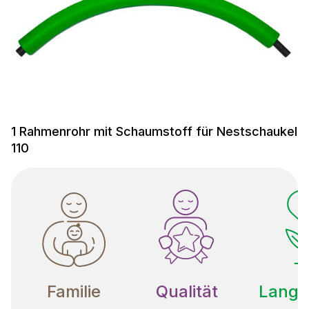
1 Rahmenrohr mit Schaumstoff für Nestschaukel
110
Familie
Qualität
Langle