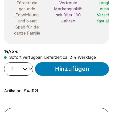
Fördert die
Vertraute
Langleb
gesunde
Markenqualität
austau
Entwicklung
seit über 100
Verschle
und bietet
Jahren
fast all
Spaß für die
ganze Familie
Regulärer Preis:
14,95 €
Sofort verfügbar, Lieferzeit ca. 2-4 Werktage
Hinzufügen
Artikelnr.:
S4JR2I