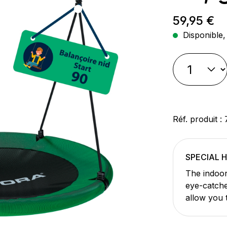
Prix régul
59,95 €
Disponible, 
Réf. produit :
SPECIAL 
The indoor 
eye-catche
allow you 