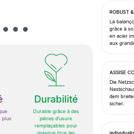
ROBUST &
La balanço
grâce à so
en acier in
aux grands 
ASSISE C
Die Netzsc
Nestschauk
é
Durabilité
dem breite
sicher.
que
Durable grâce à des
 plus
pièces d’usure
remplaçables pour
presque tous les
individuali