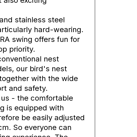
 also exciting
nd stainless steel
rticularly hard-wearing.
RA swing offers fun for
p priority.
conventional nest
els, our bird's nest
together with the wide
t and safety.
o us - the comfortable
ng is equipped with
efore be easily adjusted
 cm. So everyone can