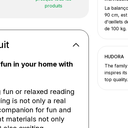
produits
La balanço
90 cm, est
d'œillets 
de 100 kg.
uit
HUDORA
 fun in your home with
The family
inspires it
top quality
 fun or relaxed reading
g is not only a real
 companion for fun and
t materials not only