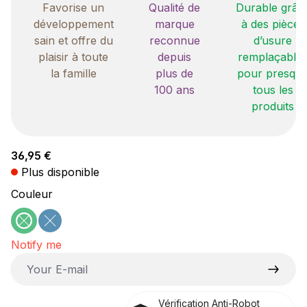
Favorise un
Qualité de
Durable grâc
développement
marque
à des pièces
sain et offre du
reconnue
d’usure
plaisir à toute
depuis
remplaçable
la famille
plus de
pour presqu
100 ans
tous les
produits
Prix régulier :
36,95 €
Plus disponible
Sélectionnez
Couleur
vert
bleu
(Cette option n'est pas disponible pour le moment.)
(Cette option n'est pas disponible pour le moment
Notify me
Your E-mail
Vérification Anti-Robot