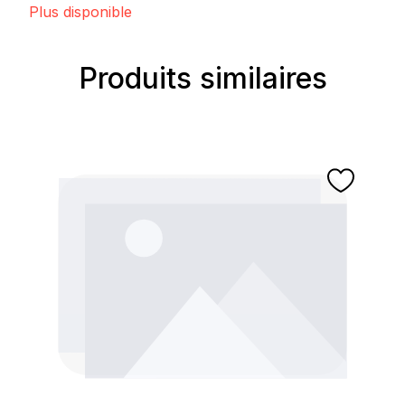
Plus disponible
Produits similaires
Ignorer la galerie de produits