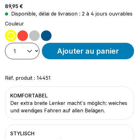
Prix régulier :
89,95 €
Disponible, délai de livraison : 2 à 4 jours ouvrables
Sélectionnez
Couleur
jaune
rouge
iron
bleu
Ajouter au panier
Réf. produit :
14451
KOMFORTABEL
Der extra breite Lenker macht`s möglich: weiches
und wendiges Fahren auf allen Belägen.
STYLISCH