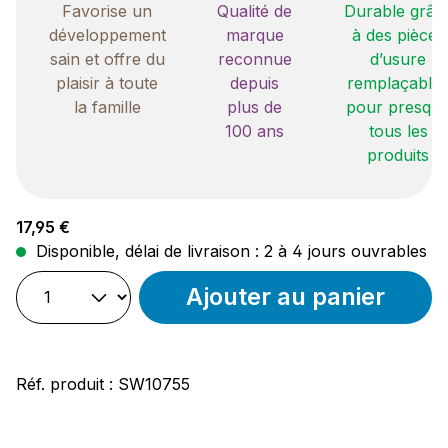
Favorise un
Qualité de
Durable grâc
développement
marque
à des pièces
sain et offre du
reconnue
d’usure
plaisir à toute
depuis
remplaçable
la famille
plus de
pour presqu
100 ans
tous les
produits
Prix régulier :
17,95 €
Disponible, délai de livraison : 2 à 4 jours ouvrables
Ajouter au panier
Réf. produit :
SW10755