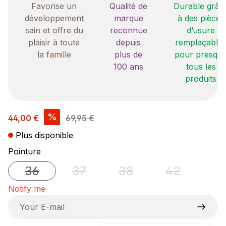
Favorise un
Qualité de
Durable grâc
développement
marque
à des pièces
sain et offre du
reconnue
d’usure
plaisir à toute
depuis
remplaçable
la famille
plus de
pour presqu
100 ans
tous les
produits
Prix de vente :
%
44,00 €
69,95 €
Plus disponible
Sélectionnez
Pointure
36
37
38
42
(Cette option n'est pas disponible pour le moment.
(Cette option n'est pas disponible pou
(Cette option n'est pas di
(Cette option
Notify me
Your E-mail