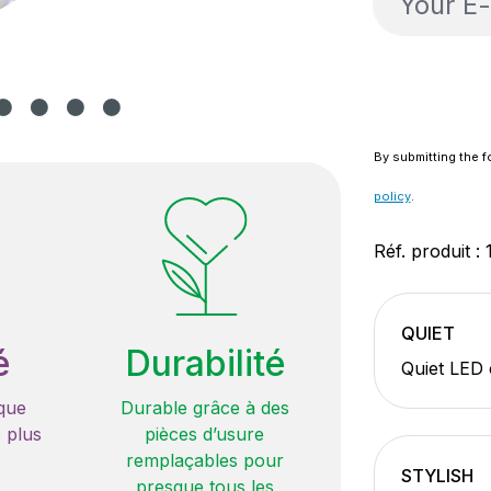
By submitting the f
policy
.
Réf. produit :
QUIET
é
Durabilité
Quiet LED 
que
Durable grâce à des
 plus
pièces d’usure
remplaçables pour
STYLISH
presque tous les