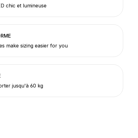
D chic et lumineuse
ORME
es make sizing easier for you
E
rter jusqu'à 60 kg