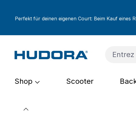
sser au contenu principal
Passer à la recherche
Passer à la navigation principale
Perfekt für deinen eigenen Court: Beim Kauf eines R
Shop
Scooter
Back
Ignorer la galerie d'images