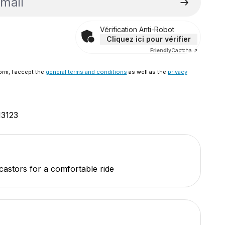
Vérification Anti-Robot
Cliquez ici pour vérifier
Friendly
Captcha ⇗
orm, I accept the
general terms and conditions
as well as the
privacy
13123
castors for a comfortable ride