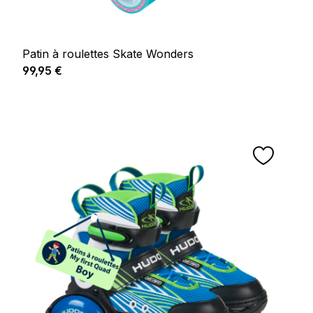
Patin à roulettes Skate Wonders
Prix régulier :
99,95 €