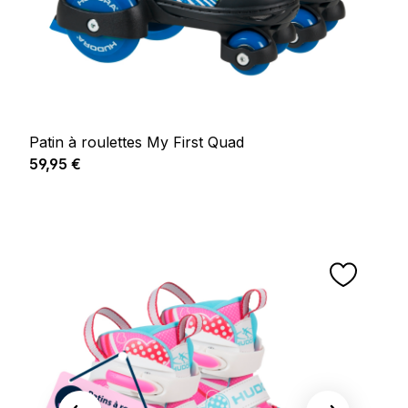
Patin à roulettes My First Quad
Prix régulier :
59,95 €