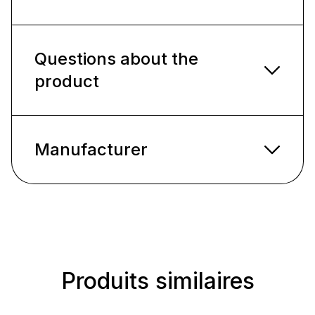
Questions about the
product
Manufacturer
Produits similaires
Ignorer la galerie de produits