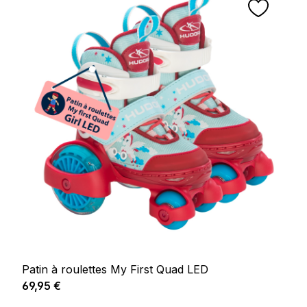
Patin à roulettes My First Quad LED
Prix régulier :
69,95 €