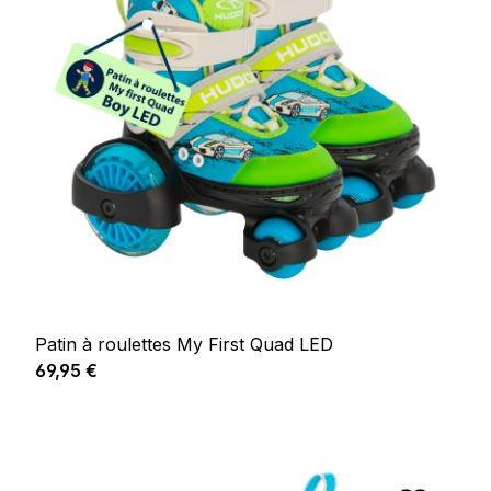
Patin à roulettes My First Quad LED
Prix régulier :
69,95 €