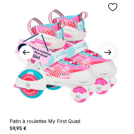
Patin à roulettes My First Quad
Prix régulier :
59,95 €