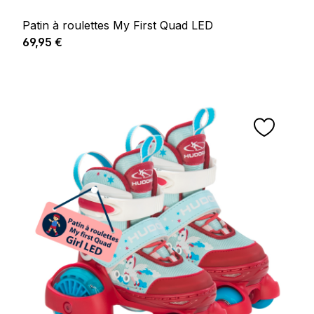
Patin à roulettes My First Quad LED
Prix régulier :
69,95 €