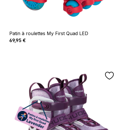
Patin à roulettes My First Quad LED
Prix régulier :
69,95 €