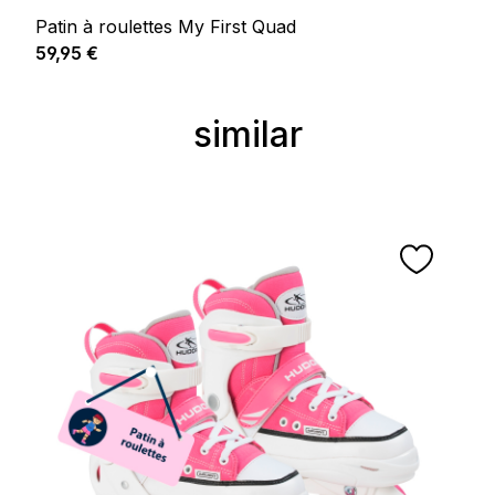
Patin à roulettes My First Quad
Prix régulier :
59,95 €
similar
Ignorer la galerie de produits