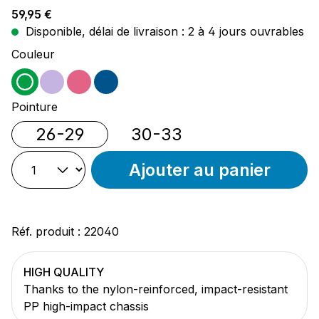
Prix régulier :
59,95 €
Disponible, délai de livraison : 2 à 4 jours ouvrables
Sélectionnez
Couleur
vert
violet
rose
bleu
Sélectionnez
Pointure
26-29
30-33
Ajouter au panier
Réf. produit :
22040
HIGH QUALITY
Thanks to the nylon-reinforced, impact-resistant
PP high-impact chassis