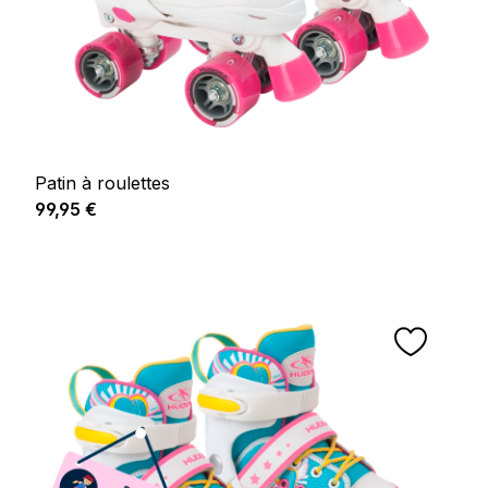
Patin à roulettes
Prix régulier :
99,95 €