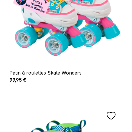
Patin à roulettes Skate Wonders
Prix régulier :
99,95 €