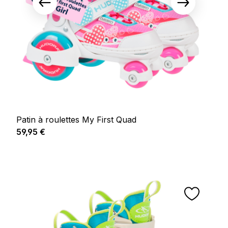
Patin à roulettes My First Quad
Prix régulier :
59,95 €