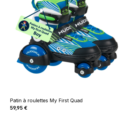
Patin à roulettes My First Quad
Prix régulier :
59,95 €