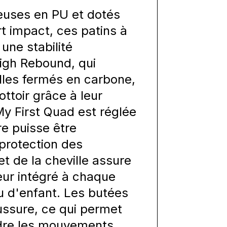
ieuses en PU et dotés
t impact, ces patins à
 une stabilité
High Rebound, qui
illes fermés en carbone,
ottoir grâce à leur
My First Quad est réglée
re puisse être
protection des
et de la cheville assure
eur intégré à chaque
eu d'enfant. Les butées
aussure, ce qui permet
dre les mouvements