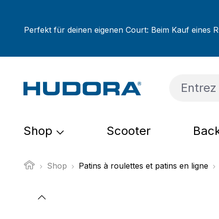
sser au contenu principal
Passer à la recherche
Passer à la navigation principale
Perfekt für deinen eigenen Court: Beim Kauf eines R
Shop
Scooter
Back
Shop
Patins à roulettes et patins en ligne
Ignorer la galerie d'images