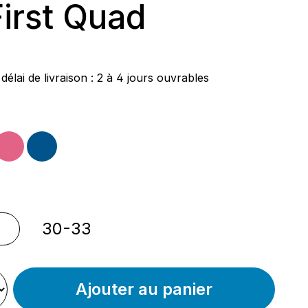
irst Quad
ier :
délai de livraison : 2 à 4 jours ouvrables
nnez
let
rose
bleu
nnez
30-33
Ajouter au panier