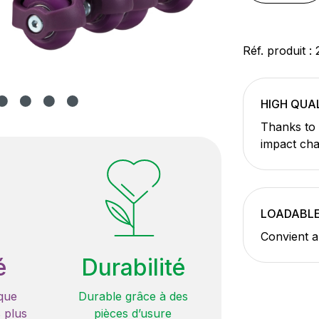
Réf. produit :
HIGH QUA
Thanks to 
impact cha
LOADABL
Convient a
é
Durabilité
que
Durable grâce à des
 plus
pièces d’usure