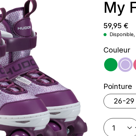
My F
Prix régul
59,95 €
Disponible, 
Sélectio
Couleur
vert
vio
Sélectio
Pointure
26-29