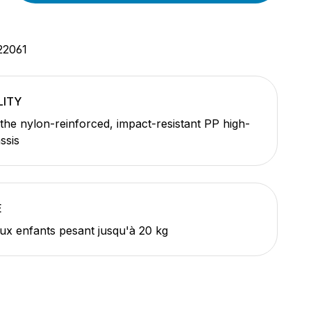
22061
LITY
the nylon-reinforced, impact-resistant PP high-
ssis
E
ux enfants pesant jusqu'à 20 kg