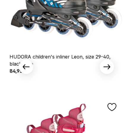
HUDORA children's inliner Leon, size 29-40,
black/blue
Prix régulier :
84,95 €