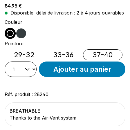
Prix régulier :
84,95 €
Disponible, délai de livraison : 2 à 4 jours ouvrables
Sélectionnez
Couleur
noir
anthracite
Sélectionnez
Pointure
29-32
33-36
37-40
Ajouter au panier
Réf. produit :
28240
BREATHABLE
Thanks to the Air-Vent system