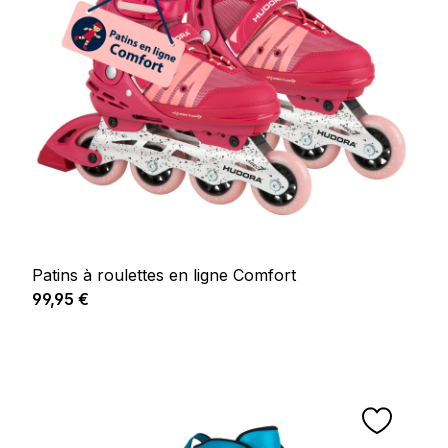
Patins à roulettes en ligne Comfort
Prix régulier :
99,95 €