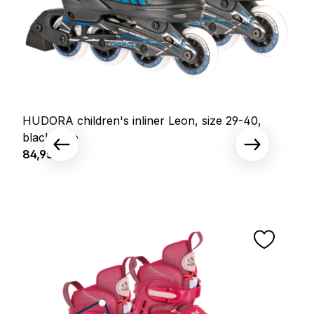
HUDORA children's inliner Leon, size 29-40,
black/blue
Prix régulier :
84,95 €