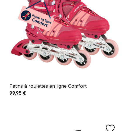
Patins à roulettes en ligne Comfort
Prix régulier :
99,95 €