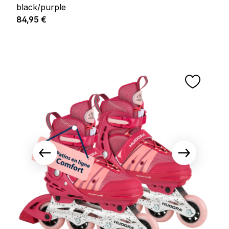
black/purple
Prix régulier :
84,95 €