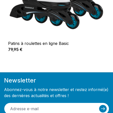
Patins à roulettes en ligne Basic
Prix régulier :
79,95 €
Newsletter
Abonnez-vous à notre newsletter et restez informé(e)
des dernières actualités et offres !