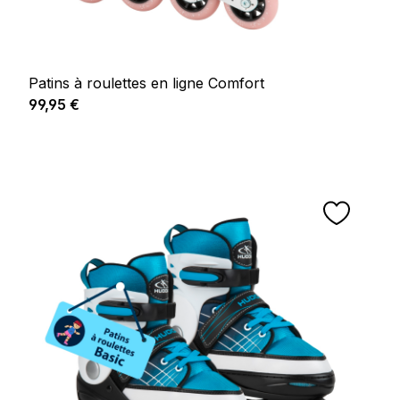
Patins à roulettes en ligne Comfort
Prix régulier :
99,95 €