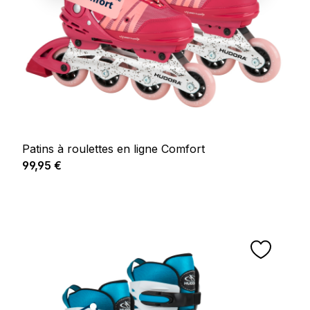
Patins à roulettes en ligne Comfort
Prix régulier :
99,95 €