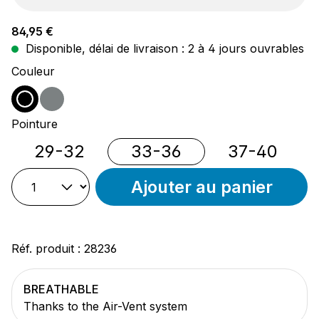
Prix régulier :
84,95 €
Disponible, délai de livraison : 2 à 4 jours ouvrables
Sélectionnez
Couleur
noir
anthracite
(Cette option n'est pas disponible pour le moment
Sélectionnez
Pointure
29-32
33-36
37-40
Ajouter au panier
Réf. produit :
28236
BREATHABLE
Thanks to the Air-Vent system