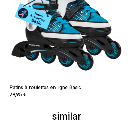
Patins à roulettes en ligne Basic
Prix régulier :
79,95 €
similar
Ignorer la galerie de produits