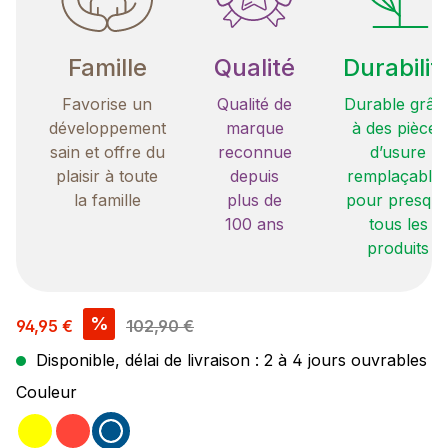
Famille
Qualité
Durabilit
Favorise un
Qualité de
Durable grâc
développement
marque
à des pièces
sain et offre du
reconnue
d’usure
plaisir à toute
depuis
remplaçable
la famille
plus de
pour presqu
100 ans
tous les
produits
Prix de vente :
%
94,95 €
102,90 €
Disponible, délai de livraison : 2 à 4 jours ouvrables
Sélectionnez
Couleur
jaune
rouge
bleu