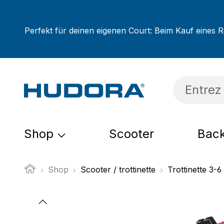
sser au contenu principal
Passer à la recherche
Passer à la navigation principale
Perfekt für deinen eigenen Court: Beim Kauf eines R
Shop
Scooter
Back
Shop
Scooter / trottinette
Trottinette 3-6
Ignorer la galerie d'images