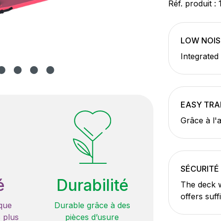
Réf. produit :
LOW NOIS
Integrated
EASY TR
Grâce à l'
SÉCURITÉ
é
Durabilité
The deck w
offers suff
que
Durable grâce à des
 plus
pièces d’usure