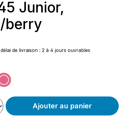
45 Junior,
e/berry
ier :
délai de livraison : 2 à 4 jours ouvrables
nnez
ige
rose
on n'est pas disponible pour le moment.)
Ajouter au panier