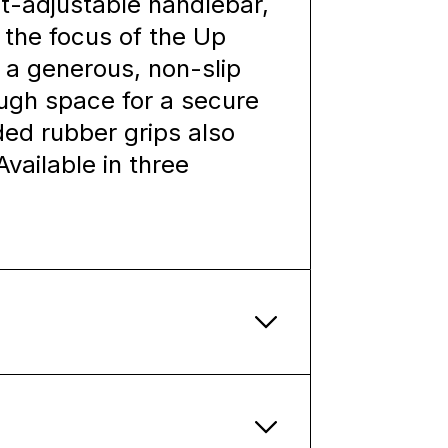
t-adjustable handlebar,
s the focus of the Up
 a generous, non-slip
ugh space for a secure
ded rubber grips also
Available in three