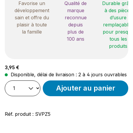
Favorise un
Qualité de
Durable grâc
développement
marque
à des pièces
sain et offre du
reconnue
d’usure
plaisir à toute
depuis
remplaçable
la famille
plus de
pour presqu
100 ans
tous les
produits
Prix régulier :
3,95 €
Disponible, délai de livraison : 2 à 4 jours ouvrables
Ajouter au panier
Réf. produit :
SVPZ5