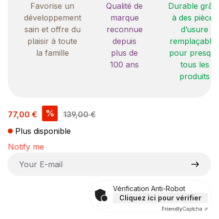
Favorise un
Qualité de
Durable grâc
développement
marque
à des pièces
sain et offre du
reconnue
d’usure
plaisir à toute
depuis
remplaçable
la famille
plus de
pour presqu
100 ans
tous les
produits
Prix de vente :
%
77,00 €
139,00 €
Plus disponible
Notify me
Your E-mail
Vérification Anti-Robot
Cliquez ici pour vérifier
Friendly
Captcha ⇗