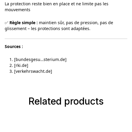
La protection reste bien en place et ne limite pas les
mouvements
✅
Règle simple :
maintien sûr, pas de pression, pas de
glissement – les protections sont adaptées.
Sources :
[bundesgesu…sterium.de]
[rki.de]
[verkehrswacht.de]
Related products
Ignorer la galerie de produits