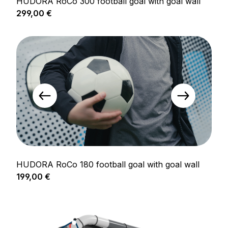
HUDORA RoCo 300 football goal with goal wall
Prix régulier :
299,00 €
HUDORA RoCo 180 football goal with goal wall
Prix régulier :
199,00 €