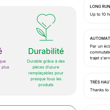
LONG RUN
Up to 10 h
AUTOMATI
Par un écl
é
Durabilité
commutatio
trajet s'arr
que
Durable grâce à des
 plus
pièces d’usure
remplaçables pour
presque tous les
TRÈS HAUT
produits
Thanks to 