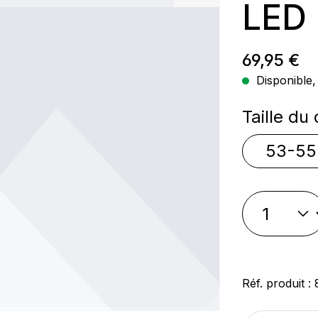
LED
Prix régul
69,95 €
Disponible, 
Sélectio
Taille du
53-55
Réf. produit :