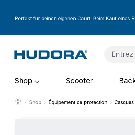
sser au contenu principal
Passer à la recherche
Passer à la navigation principale
Perfekt für deinen eigenen Court: Beim Kauf eines R
Shop
Scooter
Back
Shop
Équipement de protection
Casques
Ignorer la galerie d'images