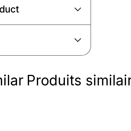
oduct
ilar
Produits similai