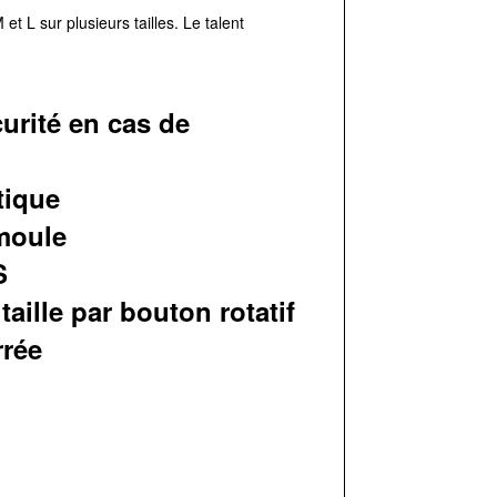
et L sur plusieurs tailles. Le talent
urité en cas de
tique
 moule
S
aille par bouton rotatif
rrée