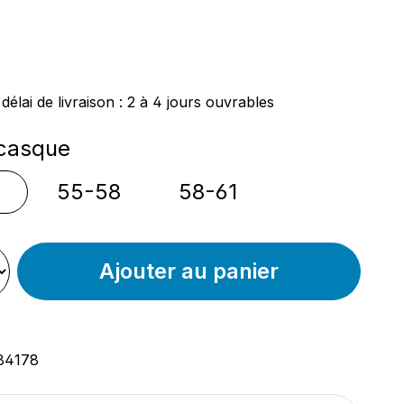
ier :
délai de livraison : 2 à 4 jours ouvrables
nnez
 casque
55-58
58-61
Ajouter au panier
84178