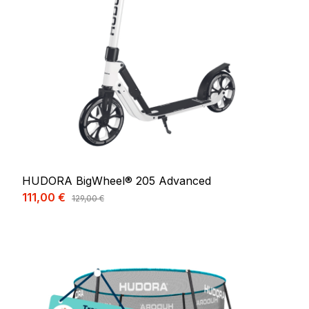
HUDORA BigWheel® 205 Advanced
Prix de vente :
111,00 €
Prix régulier :
129,00 €