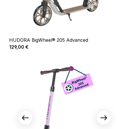
HUDORA BigWheel® 205 Advanced
Prix régulier :
129,00 €