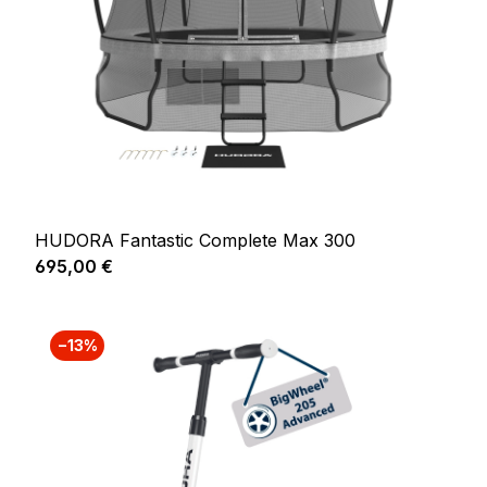
HUDORA Fantastic Complete Max 300
Prix régulier :
695,00 €
−13%