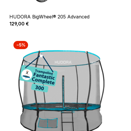
HUDORA BigWheel® 205 Advanced
Prix régulier :
129,00 €
−5%