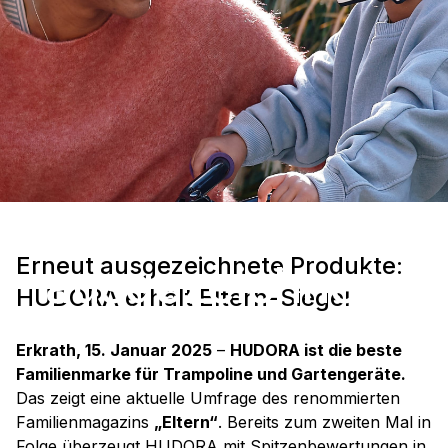
Erneut
Erneut ausgezeichnete Produkte:
ausgezeichnete
HUDORA erhält Eltern-Siegel
Produkte: HUDORA
Erkrath, 15. Januar 2025
–
HUDORA ist die beste
Familienmarke für Trampoline und Gartengeräte.
erhält Eltern-Siegel
Das zeigt eine aktuelle Umfrage des renommierten
Familienmagazins
„Eltern“
. Bereits zum zweiten Mal in
Folge überzeugt HUDORA mit Spitzenbewertungen in