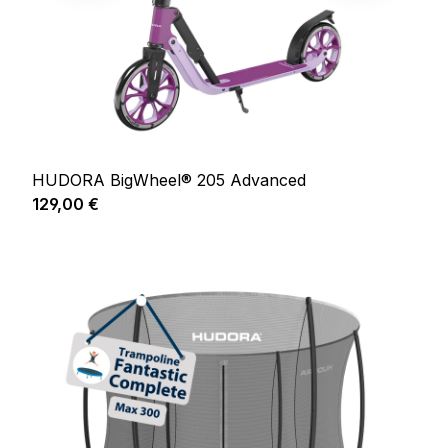
HUDORA BigWheel® 205 Advanced
Prix régulier :
129,00 €