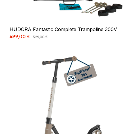
HUDORA Fantastic Complete Trampoline 300V
Prix de vente :
499,00 €
Prix régulier :
529,00 €