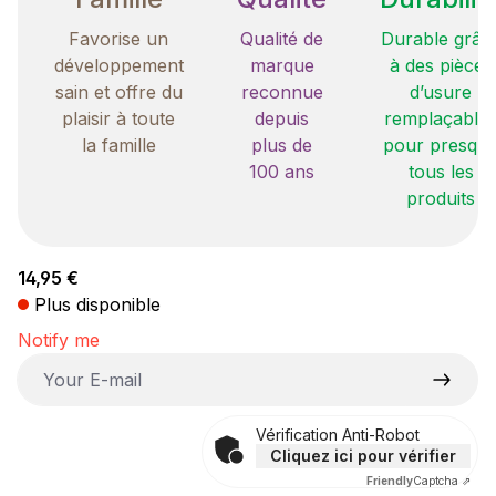
Favorise un
Qualité de
Durable grâc
développement
marque
à des pièces
sain et offre du
reconnue
d’usure
plaisir à toute
depuis
remplaçable
la famille
plus de
pour presqu
100 ans
tous les
produits
Prix régulier :
14,95 €
Plus disponible
Notify me
Your E-mail
Vérification Anti-Robot
Cliquez ici pour vérifier
Friendly
Captcha ⇗