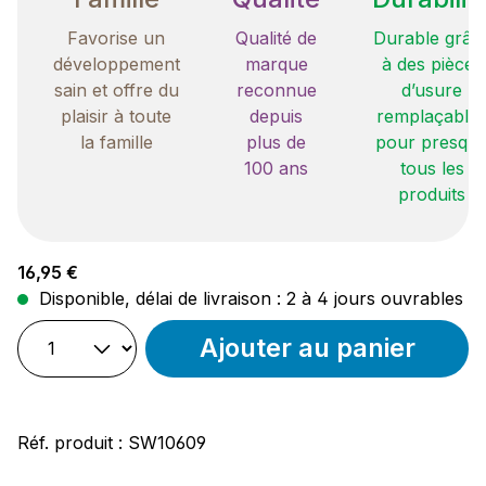
Favorise un
Qualité de
Durable grâc
développement
marque
à des pièces
sain et offre du
reconnue
d’usure
plaisir à toute
depuis
remplaçable
la famille
plus de
pour presqu
100 ans
tous les
produits
Prix régulier :
16,95 €
Disponible, délai de livraison : 2 à 4 jours ouvrables
Ajouter au panier
Réf. produit :
SW10609