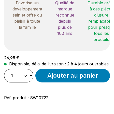
Favorise un
Qualité de
Durable grâc
développement
marque
à des pièces
sain et offre du
reconnue
d’usure
plaisir à toute
depuis
remplaçable
la famille
plus de
pour presqu
100 ans
tous les
produits
Prix régulier :
26,95 €
Disponible, délai de livraison : 2 à 4 jours ouvrables
Ajouter au panier
Réf. produit :
SW10722