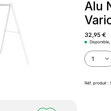
Alu 
Vari
Prix régul
32,95 €
Disponible, 
Réf. produit :