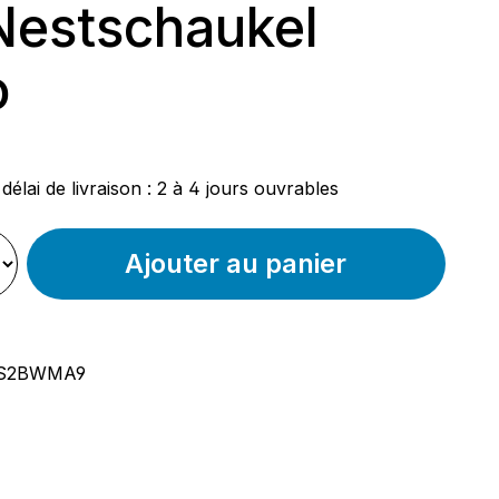
Nestschaukel
o
ier :
délai de livraison : 2 à 4 jours ouvrables
Ajouter au panier
S2BWMA9