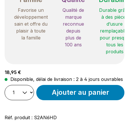
Favorise un
Qualité de
Durable grâc
développement
marque
à des pièces
sain et offre du
reconnue
d’usure
plaisir à toute
depuis
remplaçable
la famille
plus de
pour presqu
100 ans
tous les
produits
Prix régulier :
18,95 €
Disponible, délai de livraison : 2 à 4 jours ouvrables
Ajouter au panier
Réf. produit :
S2AN6HD