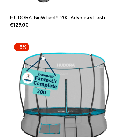
HUDORA BigWheel® 205 Advanced, ash
Regular price:
€129.00
−5%