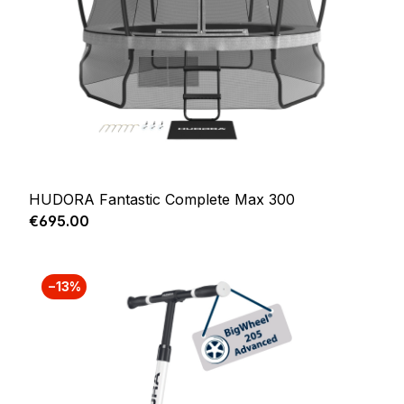
HUDORA Fantastic Complete Max 300
Regular price:
€695.00
−13%