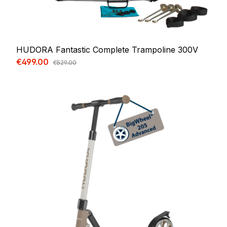
HUDORA Fantastic Complete Trampoline 300V
Sale price:
€499.00
Regular price:
€529.00