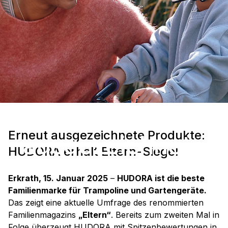
Erneut
Erneut ausgezeichnete Produkte:
ausgezeichnete
HUDORA erhält Eltern-Siegel
Produkte: HUDORA
Erkrath, 15. Januar 2025
–
HUDORA ist die beste
Familienmarke für Trampoline und Gartengeräte.
erhält Eltern-Siegel
Das zeigt eine aktuelle Umfrage des renommierten
Familienmagazins
„Eltern“
. Bereits zum zweiten Mal in
Folge überzeugt HUDORA mit Spitzenbewertungen in