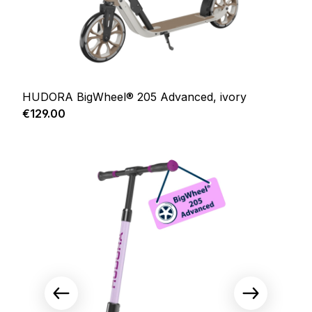
HUDORA BigWheel® 205 Advanced, ivory
Regular price:
€129.00