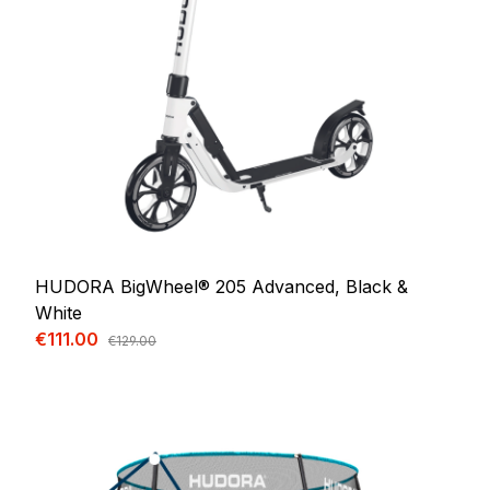
HUDORA BigWheel® 205 Advanced, Black &
White
Sale price:
€111.00
Regular price:
€129.00