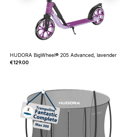
HUDORA BigWheel® 205 Advanced, lavender
Regular price:
€129.00