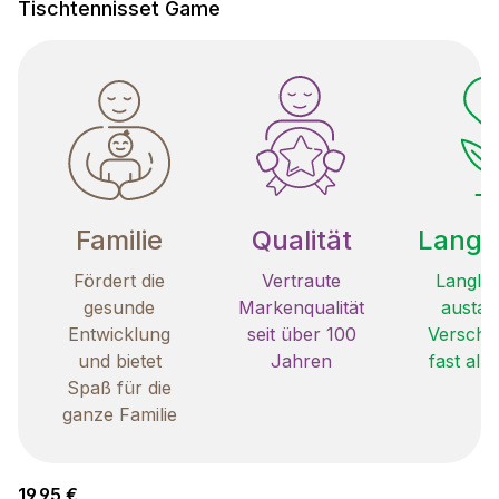
Tischtennisset Game
Familie
Qualität
Langle
Fördert die
Vertraute
Langleb
gesunde
Markenqualität
austau
Entwicklung
seit über 100
Verschle
und bietet
Jahren
fast all
Spaß für die
ganze Familie
Regulärer Preis:
19,95 €