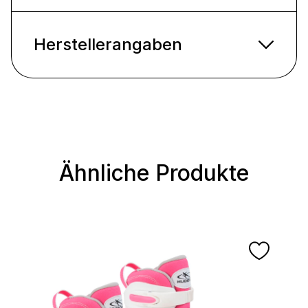
Herstellerangaben
Ähnliche Produkte
Produktgalerie überspringen