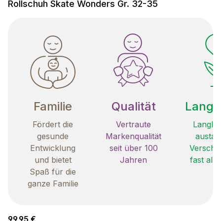
Rollschuh Skate Wonders Gr. 32-35
Familie
Qualität
Langle
Fördert die
Vertraute
Langleb
gesunde
Markenqualität
austau
Entwicklung
seit über 100
Verschle
und bietet
Jahren
fast all
Spaß für die
ganze Familie
Regulärer Preis:
99,95 €