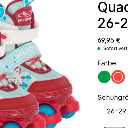
Quad
26-
Regulärer
69,95 €
Sofort verf
aus
Farbe
grün
rot
Schuhgr
26-29