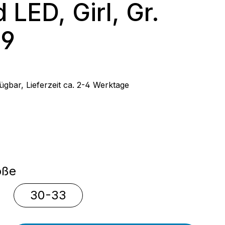
 LED, Girl, Gr.
29
 Preis:
ügbar, Lieferzeit ca. 2-4 Werktage
wählen
auswählen
öße
30-33