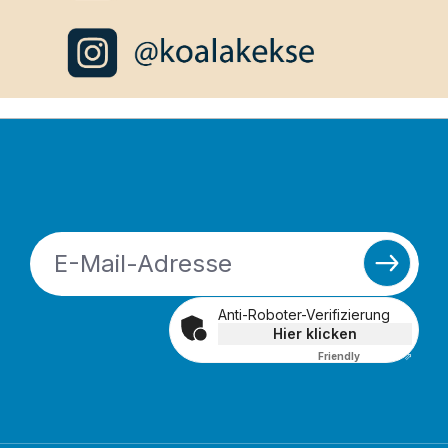
Anti-Roboter-Verifizierung
Hier klicken
Friendly
Captcha ⇗