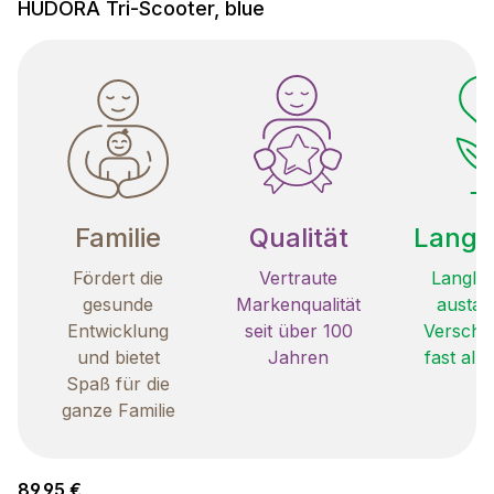
HUDORA Tri-Scooter, blue
Familie
Qualität
Langle
Fördert die
Vertraute
Langleb
gesunde
Markenqualität
austau
Entwicklung
seit über 100
Verschle
und bietet
Jahren
fast all
Spaß für die
ganze Familie
Regulärer Preis:
89,95 €