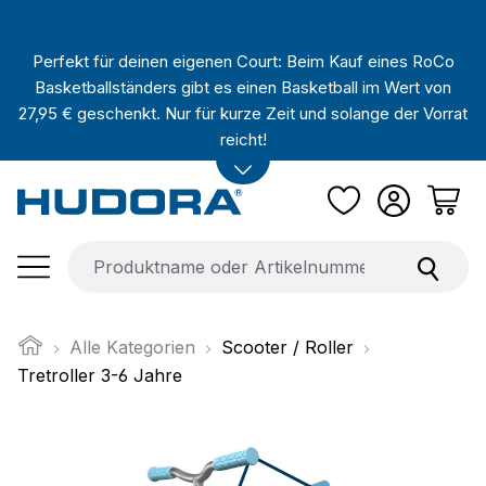
Zum Hauptinhalt springen
Perfekt für deinen eigenen Court: Beim Kauf eines RoCo
Basketballständers gibt es einen Basketball im Wert von
27,95 € geschenkt. Nur für kurze Zeit und solange der Vorrat
reicht!
Alle Kategorien
Scooter / Roller
Tretroller 3-6 Jahre
Bildergalerie überspringen