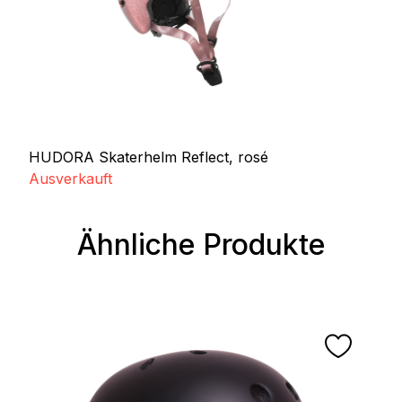
HUDORA Skaterhelm Reflect, rosé
Ausverkauft
Ähnliche Produkte
Produktgalerie überspringen