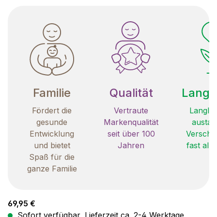
Familie
Qualität
Langle
Fördert die
Vertraute
Langleb
gesunde
Markenqualität
austau
Entwicklung
seit über 100
Verschle
und bietet
Jahren
fast all
Spaß für die
ganze Familie
Regulärer Preis:
69,95 €
Sofort verfügbar, Lieferzeit ca. 2-4 Werktage