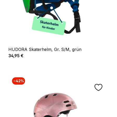
HUDORA Skaterhelm, Gr. S/M, grün
Regulärer Preis:
34,95 €
−42%