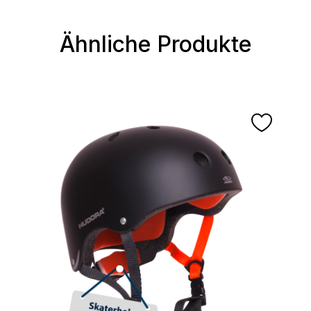
Ähnliche Produkte
Produktgalerie überspringen