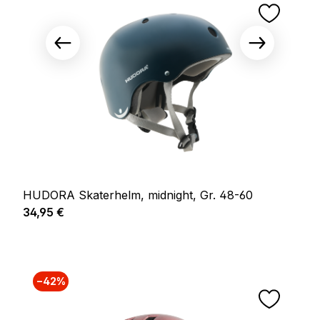
HUDORA Skaterhelm, midnight, Gr. 48-60
Regulärer Preis:
34,95 €
−42%