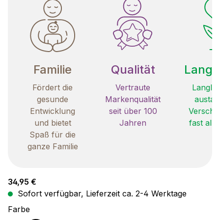
Familie
Qualität
Langle
Fördert die
Vertraute
Langleb
gesunde
Markenqualität
austau
Entwicklung
seit über 100
Verschle
und bietet
Jahren
fast all
Spaß für die
ganze Familie
Regulärer Preis:
34,95 €
Sofort verfügbar, Lieferzeit ca. 2-4 Werktage
auswählen
Farbe