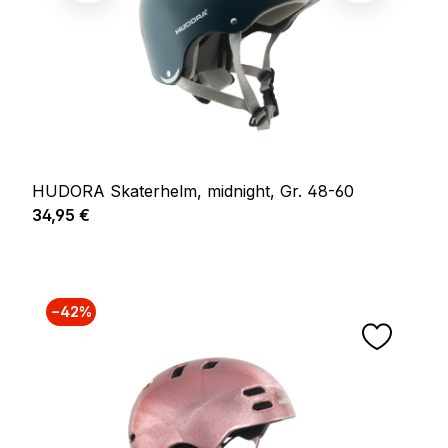
HUDORA Skaterhelm, midnight, Gr. 48-60
Regulärer Preis:
34,95 €
−42%