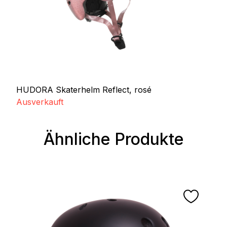
HUDORA Skaterhelm Reflect, rosé
Ausverkauft
Ähnliche Produkte
Produktgalerie überspringen