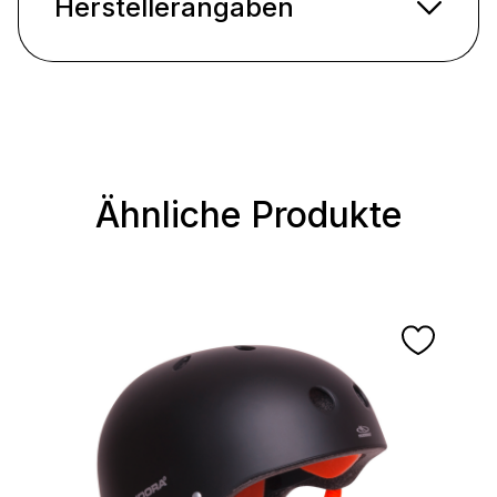
Herstellerangaben
Ähnliche Produkte
Produktgalerie überspringen