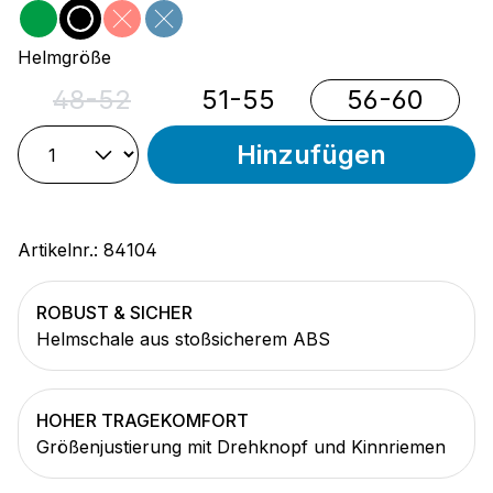
grün
schwarz
rot
blau
(Diese Option ist zurzeit nicht verfügbar.)
(Diese Option ist zurzeit nicht verfügbar
auswählen
Helmgröße
48-52
51-55
56-60
(Diese Option ist zurzeit nicht verfügbar.)
Hinzufügen
Artikelnr.:
84104
ROBUST & SICHER
Helmschale aus stoßsicherem ABS
HOHER TRAGEKOMFORT
Größenjustierung mit Drehknopf und Kinnriemen