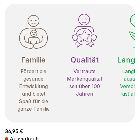
Familie
Qualität
Langle
Fördert die
Vertraute
Langleb
gesunde
Markenqualität
austau
Entwicklung
seit über 100
Verschle
und bietet
Jahren
fast all
Spaß für die
ganze Familie
Regulärer Preis:
34,95 €
Ausverkauft