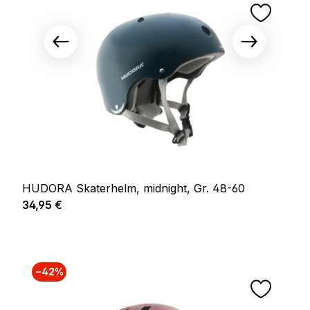
HUDORA Skaterhelm, midnight, Gr. 48-60
Regulärer Preis:
34,95 €
−42%