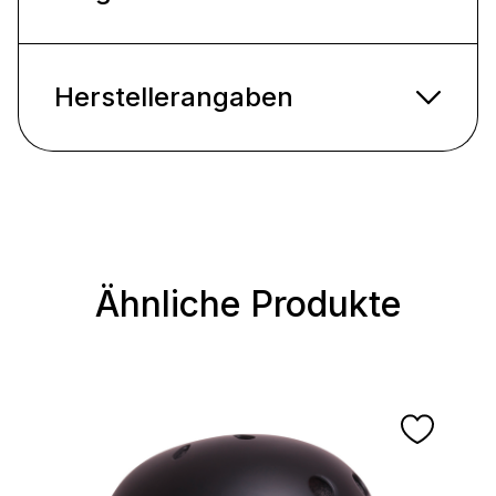
Herstellerangaben
Ähnliche Produkte
Produktgalerie überspringen