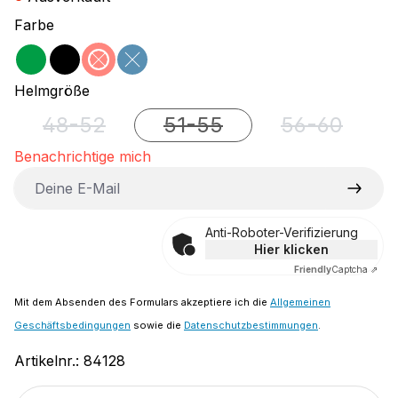
auswählen
Farbe
grün
schwarz
rot
blau
(Diese Option ist zurzeit nicht verfügbar.)
(Diese Option ist zurzeit nicht verfügbar
auswählen
Helmgröße
48-52
51-55
56-60
(Diese Option ist zurzeit nicht verfügbar.)
(Diese Option ist zurzeit nicht
(Diese Option
Benachrichtige mich
Deine E-Mail
Anti-Roboter-Verifizierung
Hier klicken
Friendly
Captcha ⇗
Mit dem Absenden des Formulars akzeptiere ich die
Allgemeinen
Geschäftsbedingungen
sowie die
Datenschutzbestimmungen
.
Artikelnr.:
84128