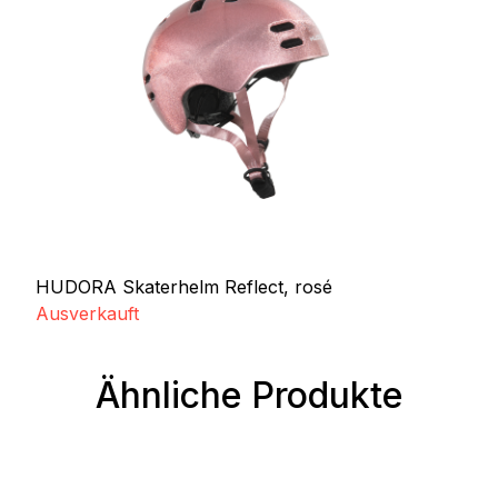
HUDORA Skaterhelm Reflect, rosé
Ausverkauft
Ähnliche Produkte
Produktgalerie überspringen