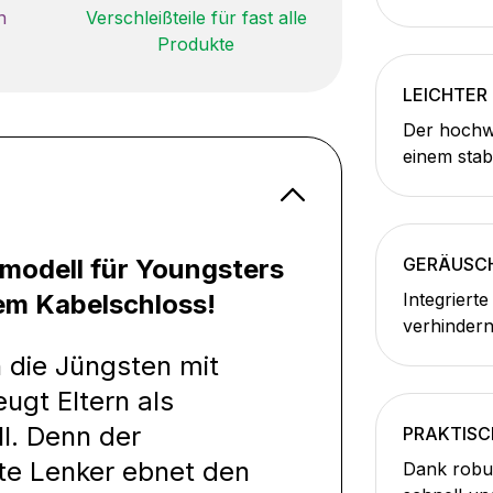
n
Verschleißteile für fast alle
Produkte
LEICHTER
Der hochw
einem stab
ermodell für Youngsters
GERÄUSC
dem Kabelschloss!
Integrierte
verhindern
 die Jüngsten mit
ugt Eltern als
l. Denn der
PRAKTISC
ite Lenker ebnet den
Dank robus