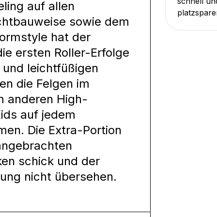
schnell un
ling auf allen
platzspare
ichtbauweise sowie dem
ormstyle hat der
ie ersten Roller-Erfolge
und leichtfüßigen
en die Felgen im
m anderen High-
Kids auf jedem
n. Die Extra-Portion
g angebrachten
ken schick und der
ung nicht übersehen.