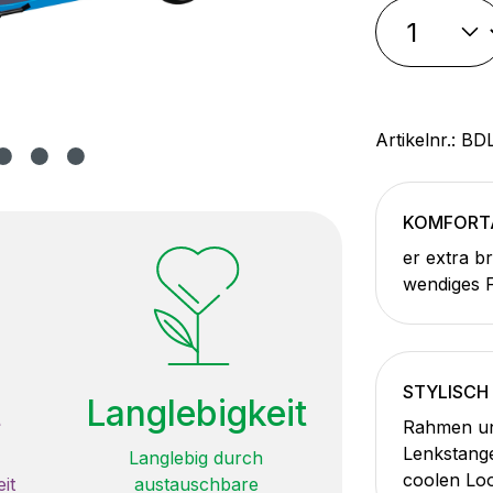
Artikelnr.:
BD
KOMFORT
er extra b
wendiges F
STYLISCH
t
Langlebigkeit
Rahmen und
Lenkstang
Langlebig durch
coolen Loo
it
austauschbare