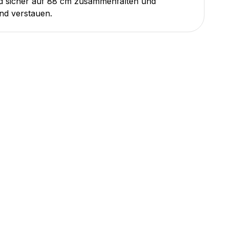
d sicher auf 88 cm zusammenfalten und
nd verstauen.