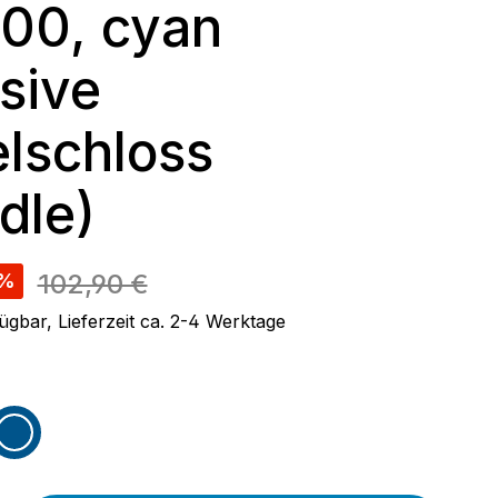
00, cyan
usive
lschloss
dle)
reis:
102,90 €
%
ügbar, Lieferzeit ca. 2-4 Werktage
wählen
blau