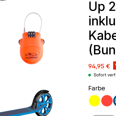
Up 2
inkl
Kabe
(Bun
Verkaufsp
94,95 €
Sofort verf
aus
Farbe
gelb
rot