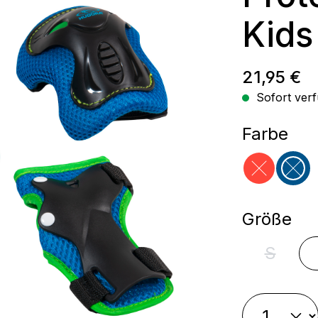
Kids
Regulärer
21,95 €
Sofort verf
aus
Farbe
rot
bla
au
Größe
S
(Diese Op