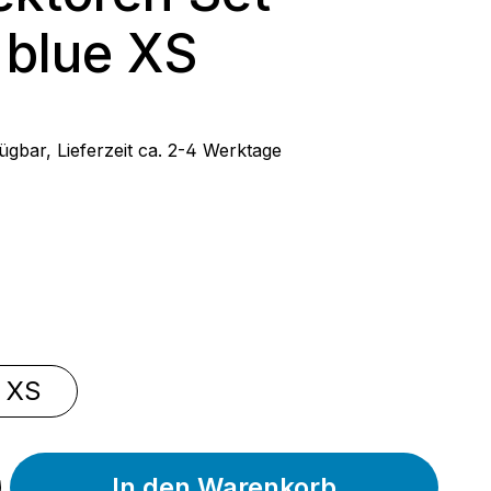
 blue XS
 Preis:
ügbar, Lieferzeit ca. 2-4 Werktage
wählen
u
swählen
XS
tion ist zurzeit nicht verfügbar.)
In den Warenkorb