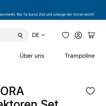
schenkt. Nur für kurze Zeit und solange der Vorrat reicht!
DE
Über uns
Trampoline
ORA
ektoren Set