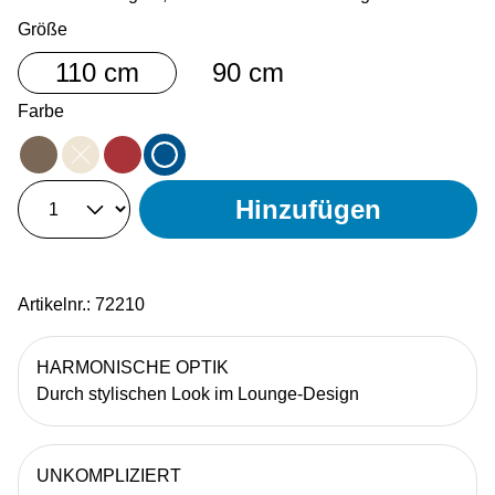
auswählen
Größe
110 cm
90 cm
auswählen
Farbe
mocha
sand
amber
blau
(Diese Option ist zurzeit nicht verfügbar.)
Hinzufügen
Artikelnr.:
72210
HARMONISCHE OPTIK
Durch stylischen Look im Lounge-Design
UNKOMPLIZIERT