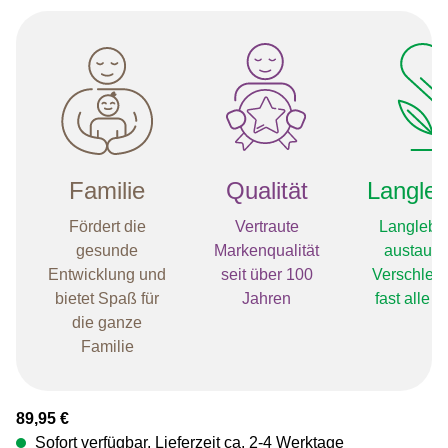
Familie
Qualität
Langleb
Fördert die
Vertraute
Langlebig
gesunde
Markenqualität
austaus
Entwicklung und
seit über 100
Verschleißt
bietet Spaß für
Jahren
fast alle 
die ganze
Familie
Regulärer Preis:
89,95 €
Sofort verfügbar, Lieferzeit ca. 2-4 Werktage