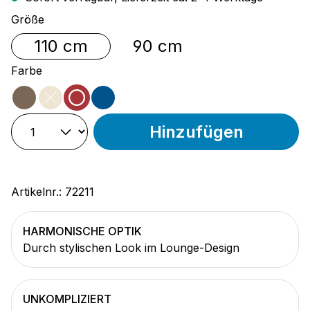
auswählen
Größe
110 cm
90 cm
auswählen
Farbe
mocha
sand
amber
blau
(Diese Option ist zurzeit nicht verfügbar.)
Hinzufügen
Artikelnr.:
72211
HARMONISCHE OPTIK
Durch stylischen Look im Lounge-Design
UNKOMPLIZIERT