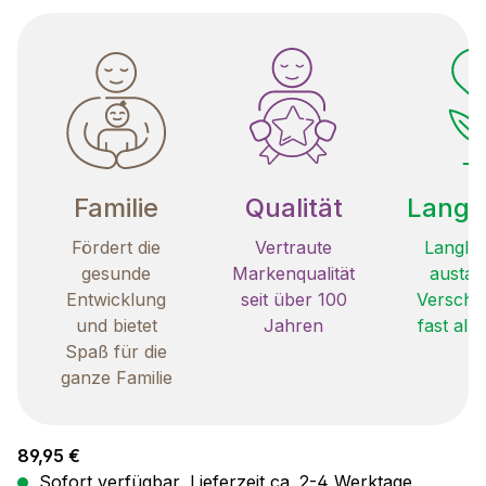
Familie
Qualität
Langle
Fördert die
Vertraute
Langleb
gesunde
Markenqualität
austau
Entwicklung
seit über 100
Verschle
und bietet
Jahren
fast all
Spaß für die
ganze Familie
Regulärer Preis:
89,95 €
Sofort verfügbar, Lieferzeit ca. 2-4 Werktage