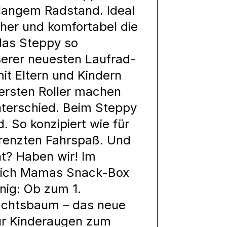
-langem Radstand. Ideal
icher und komfortabel die
das Steppy so
serer neuesten Laufrad-
it Eltern und Kindern
ersten Roller machen
nterschied. Beim Steppy
. So konzipiert wie für
grenzten Fahrspaß. Und
nt? Haben wir! Im
t sich Mamas Snack-Box
nig: Ob zum 1.
achtsbaum – das neue
ur Kinderaugen zum