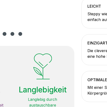
LEICHT
Steppy wie
einfach au
EINZIGAR
Die clever
eine hohe K
OPTIMALE
t
Langlebigkeit
Mit einer S
Körpergrö
Langlebig durch
it
austauschbare