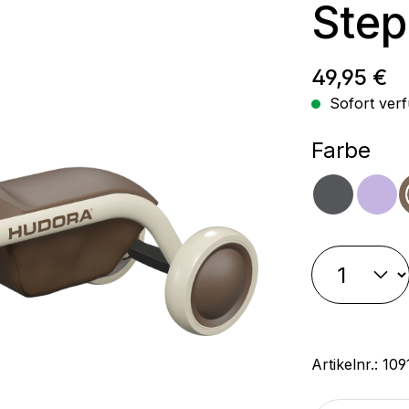
Step
Regulärer
49,95 €
Sofort verf
aus
Farbe
shado
la
Artikelnr.:
109