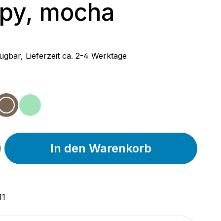
py, mocha
 Preis:
ügbar, Lieferzeit ca. 2-4 Werktage
wählen
w
vender
mocha
mint
In den Warenkorb
11