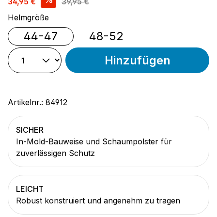
34,95 €
39,95 €
auswählen
Helmgröße
44-47
48-52
Hinzufügen
Artikelnr.:
84912
SICHER
In-Mold-Bauweise und Schaumpolster für
zuverlässigen Schutz
LEICHT
Robust konstruiert und angenehm zu tragen