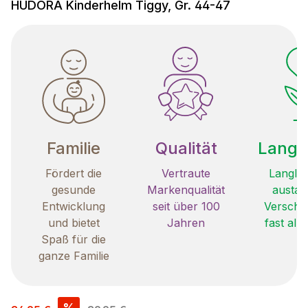
HUDORA Kinderhelm Tiggy, Gr. 44-47
Familie
Qualität
Langle
Fördert die
Vertraute
Langleb
gesunde
Markenqualität
austau
Entwicklung
seit über 100
Verschle
und bietet
Jahren
fast all
Spaß für die
ganze Familie
Verkaufspreis:
%