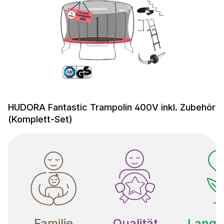
HUDORA Fantastic Trampolin 400V inkl. Zubehör
(Komplett-Set)
Familie
Qualität
Langle