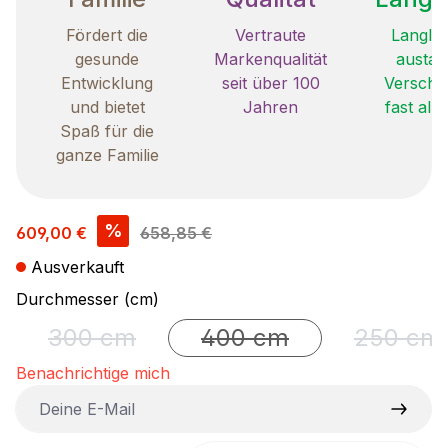
Fördert die
Vertraute
Langleb
gesunde
Markenqualität
austau
Entwicklung
seit über 100
Verschle
und bietet
Jahren
fast all
Spaß für die
ganze Familie
Verkaufspreis:
%
609,00 €
658,85 €
Ausverkauft
auswählen
Durchmesser (cm)
300 cm
400 cm
250 cm
(Diese Option ist zurzeit nicht verfügbar.)
(Diese Option ist zurzeit ni
(Diese 
Benachrichtige mich
Deine E-Mail