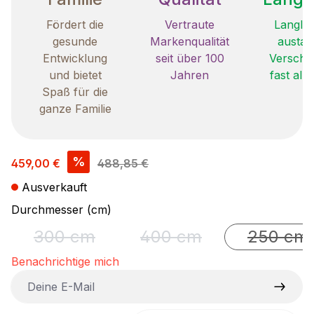
Fördert die
Vertraute
Langleb
gesunde
Markenqualität
austau
Entwicklung
seit über 100
Verschle
und bietet
Jahren
fast all
Spaß für die
ganze Familie
Verkaufspreis:
%
459,00 €
488,85 €
Ausverkauft
auswählen
Durchmesser (cm)
300 cm
400 cm
250 cm
(Diese Option ist zurzeit nicht verfügbar.)
(Diese Option ist zurzeit ni
(Diese 
Benachrichtige mich
Deine E-Mail