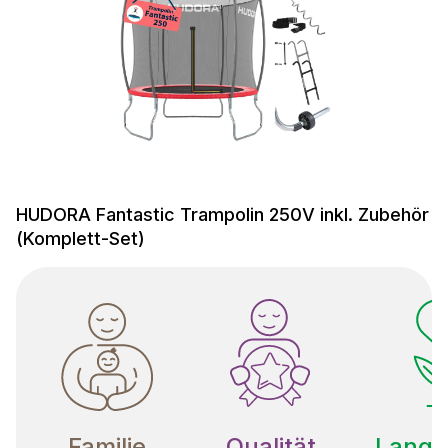
HUDORA Fantastic Trampolin 250V inkl. Zubehör
(Komplett-Set)
Familie
Qualität
Langle