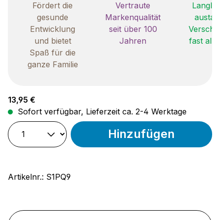
Fördert die
Vertraute
Langleb
gesunde
Markenqualität
austau
Entwicklung
seit über 100
Verschle
und bietet
Jahren
fast all
Spaß für die
ganze Familie
Regulärer Preis:
13,95 €
Sofort verfügbar, Lieferzeit ca. 2-4 Werktage
Hinzufügen
Artikelnr.:
S1PQ9