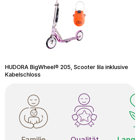
HUDORA BigWheel® 205, Scooter lila inklusive
Kabelschloss
Familie
Qualität
Langle