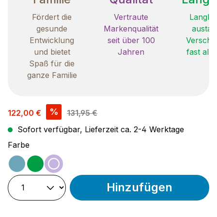
Fördert die
Vertraute
Langleb
gesunde
Markenqualität
austau
Entwicklung
seit über 100
Verschle
und bietet
Jahren
fast all
Spaß für die
ganze Familie
Verkaufspreis:
%
122,00 €
131,95 €
Sofort verfügbar, Lieferzeit ca. 2-4 Werktage
auswählen
Farbe
ocean
grün
lila
Hinzufügen