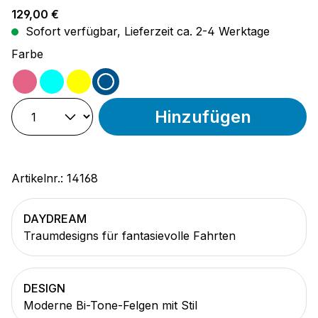
Regulärer Preis:
129,00 €
Sofort verfügbar, Lieferzeit ca. 2-4 Werktage
auswählen
Farbe
pink
türkis
gelb
blau
Hinzufügen
Artikelnr.:
14168
DAYDREAM
Traumdesigns für fantasievolle Fahrten
DESIGN
Moderne Bi-Tone-Felgen mit Stil