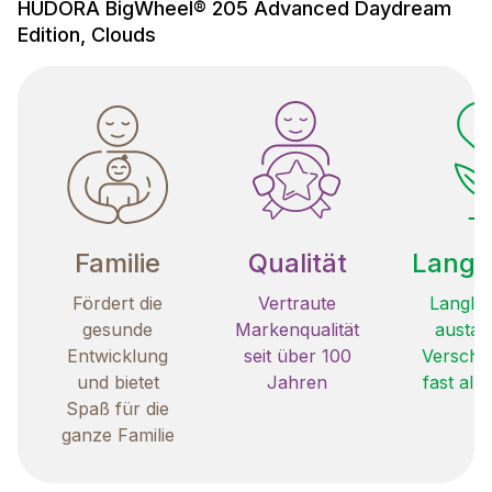
HUDORA BigWheel® 205 Advanced Daydream
Edition, Clouds
Familie
Qualität
Langle
Fördert die
Vertraute
Langleb
gesunde
Markenqualität
austau
Entwicklung
seit über 100
Verschle
und bietet
Jahren
fast all
Spaß für die
ganze Familie