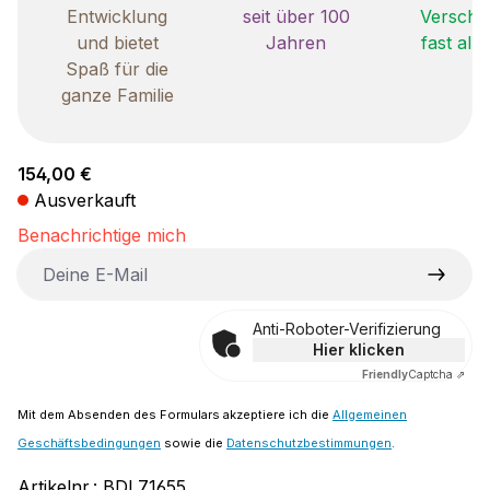
Entwicklung
seit über 100
Verschle
und bietet
Jahren
fast all
Spaß für die
ganze Familie
Regulärer Preis:
154,00 €
Ausverkauft
Benachrichtige mich
Deine E-Mail
Anti-Roboter-Verifizierung
Hier klicken
Friendly
Captcha ⇗
Mit dem Absenden des Formulars akzeptiere ich die
Allgemeinen
Geschäftsbedingungen
sowie die
Datenschutzbestimmungen
.
Artikelnr.:
BDL71655