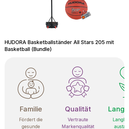
HUDORA Basketballständer All Stars 205 mit
Basketball (Bundle)
Familie
Qualität
Langle
Fördert die
Vertraute
Langleb
gesunde
Markenqualität
austau