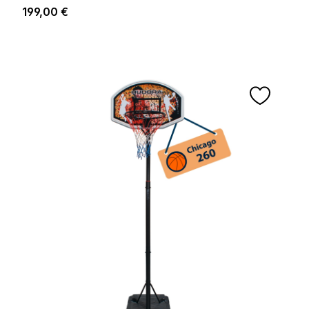
Regulärer Preis:
199,00 €