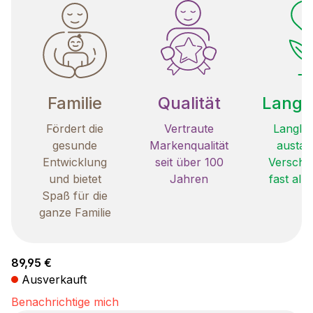
Familie
Qualität
Langle
Fördert die
Vertraute
Langleb
gesunde
Markenqualität
austau
Entwicklung
seit über 100
Verschle
und bietet
Jahren
fast all
Spaß für die
ganze Familie
Regulärer Preis:
89,95 €
Ausverkauft
Benachrichtige mich