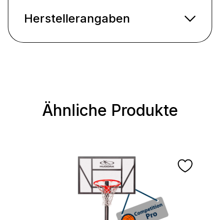
Herstellerangaben
Ähnliche Produkte
Produktgalerie überspringen