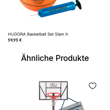
HUDORA Basketball Set Slam It
Regulärer Preis:
59,95 €
Ähnliche Produkte
Produktgalerie überspringen