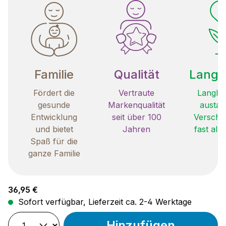
Familie
Qualität
Langle
Fördert die
Vertraute
Langleb
gesunde
Markenqualität
austau
Entwicklung
seit über 100
Verschle
und bietet
Jahren
fast all
Spaß für die
ganze Familie
Regulärer Preis:
36,95 €
Sofort verfügbar, Lieferzeit ca. 2-4 Werktage
Hinzufügen