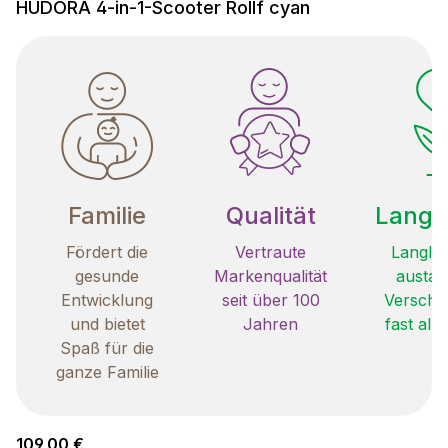
HUDORA 4-in-1-Scooter Rollf cyan
Familie
Qualität
Langle
Fördert die
Vertraute
Langleb
gesunde
Markenqualität
austau
Entwicklung
seit über 100
Verschle
und bietet
Jahren
fast all
Spaß für die
ganze Familie
Regulärer Preis:
109,00 €